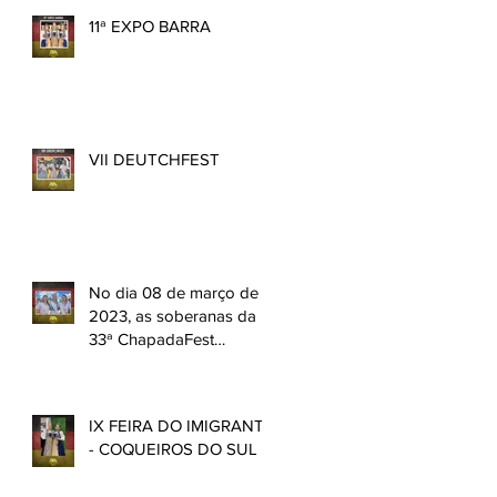
11ª EXPO BARRA
VII DEUTCHFEST
No dia 08 de março de
2023, as soberanas da
33ª ChapadaFest
participaram do
Expodireto. 👑
IX FEIRA DO IMIGRANTE
- COQUEIROS DO SUL