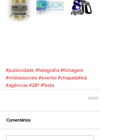
#publicidade
#fotografia
#filmagem
#mídiassociais
#evento
#chapadafest
#agências
#28ª
#festa
Comentários