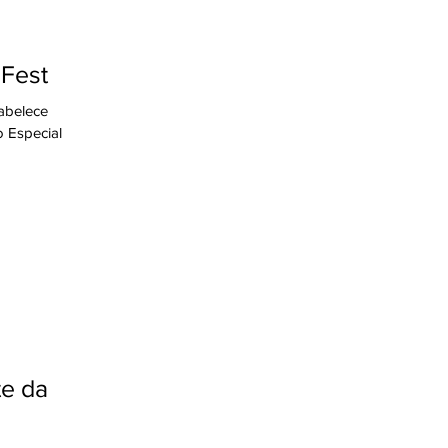
aFest
abelece
 Especial