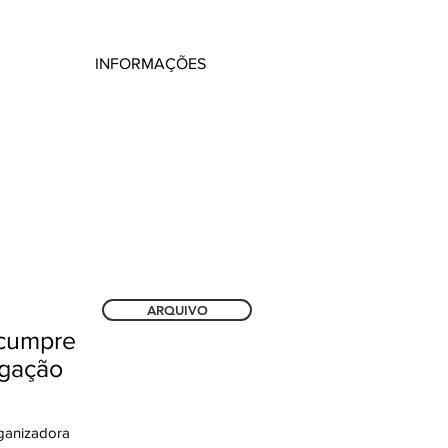
INFORMAÇÕES
ARQUIVO
 cumpre
lgação
rganizadora