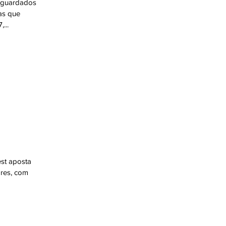
aguardados
as que
...
st aposta
ores, com