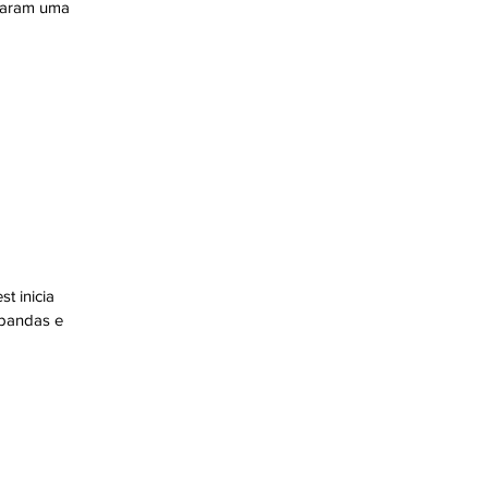
izaram uma
t inicia
 bandas e