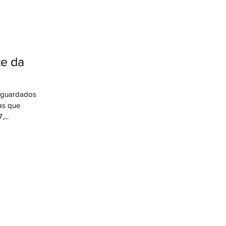
aguardados
as que
...