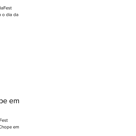
daFest
 o dia da
pe em
Fest
 Chope em