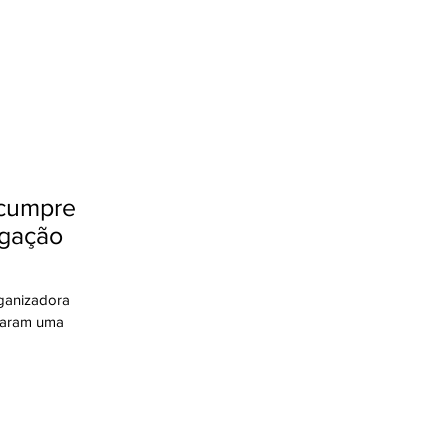
 cumpre
lgação
rganizadora
izaram uma