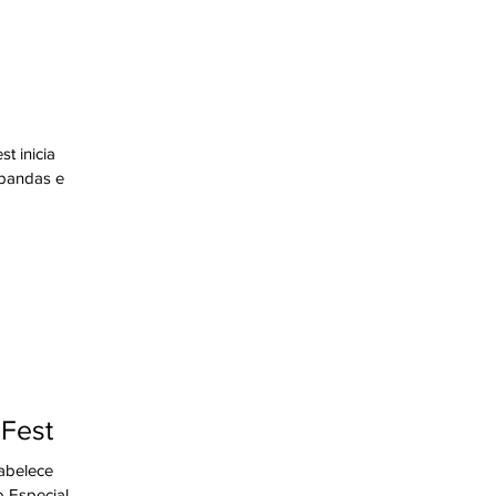
t inicia
 bandas e
aFest
abelece
 Especial