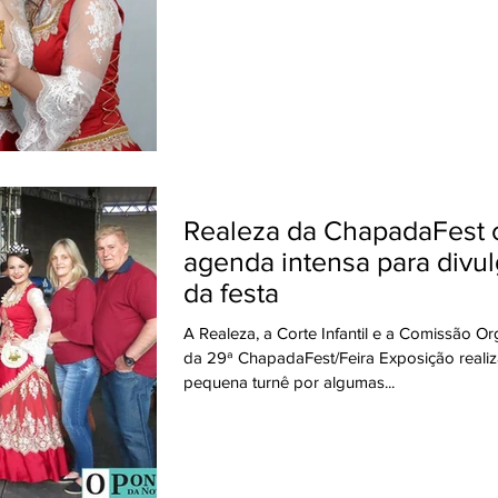
Realeza da ChapadaFest
agenda intensa para divu
da festa
A Realeza, a Corte Infantil e a Comissão O
da 29ª ChapadaFest/Feira Exposição real
pequena turnê por algumas...