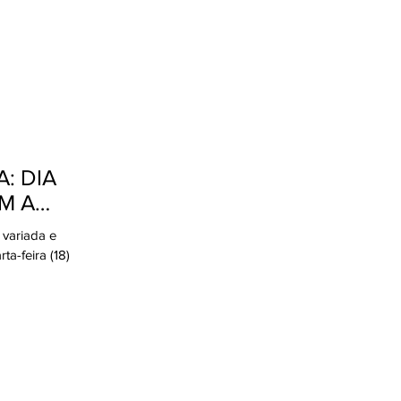
: DIA
M A
variada e
a-feira (18)