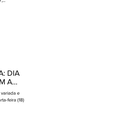
...
: DIA
M A
variada e
a-feira (18)